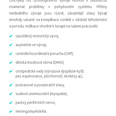
Odchylky od fyziologického vývoje mohou v budoucnu
znamenat problémy v pohybovém systému. Příčiny
neideálního vývoje jsou různé, závažnější stavy bývají
mnohdy vázané na komplikace vzniklé v období těhotenství
a porodu. Indikace vhodné k terapii na našem pracovišti:
opožděný motorický vývoj,
asymetrie ve vývoji,
centrální koordinační porucha (CKP),
dětská mozková obrna (DMO),
orotpedické vady (vývojová dysplázie kyčlí,
pes equinovarus, plochonoží, skoliózy aj.),
poúrazové a pooperační stavy,
svalová onemocnění (myopatie),
parézy periferních nervů,
meningomyelokéla.